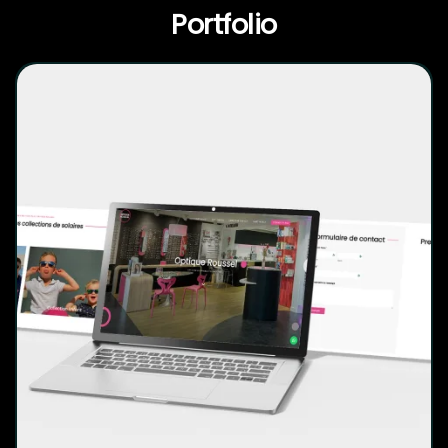
parfois facile d’oublier l’importance
Portfolio
d’un portrait photographique.
Découvrez le projet Pourquoi
faire un shooting photo en
famille : Des souvenirs pour la
vie