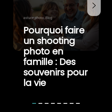
astuce photo, Blog
Pourquoi faire
un shooting
photo en
famille : Des
souvenirs pour
la vie
Dans un monde où tout va vite et où
les souvenirs sont souvent capturés
à travers un simple téléphone, il est